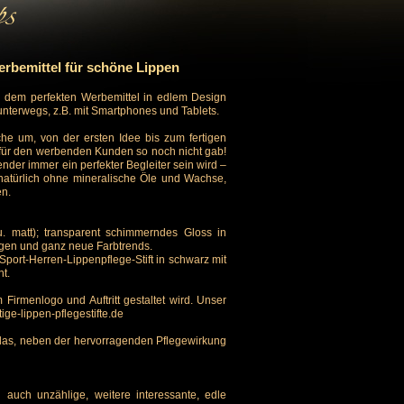
erbemittel für schöne Lippen
 dem perfekten Werbemittel in edlem Design
n unterwegs, z.B. mit Smartphones und Tablets.
e um, von der ersten Idee bis zum fertigen
s für den werbenden Kunden so noch nicht gab!
nder immer ein perfekter Begleiter sein wird –
natürlich ohne mineralische Öle und Wachse,
en.
u. matt); transparent schimmerndes Gloss in
gen und ganz neue Farbtrends.
Sport-Herren-Lippenpflege-Stift in schwarz mit
nt.
Firmenlogo und Auftritt gestaltet wird. Unser
ge-lippen-pflegestifte.de
 das, neben der hervorragenden Pflegewirkung
auch unzählige, weitere interessante, edle