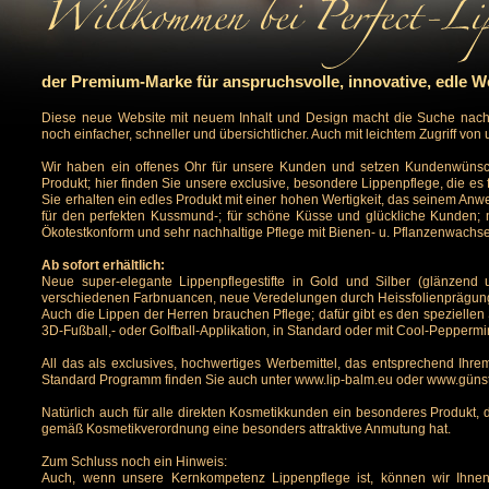
der Premium-Marke für anspruchsvolle, innovative, edle W
Diese neue Website mit neuem Inhalt und Design macht die Suche nach
noch einfacher, schneller und übersichtlicher. Auch mit leichtem Zugriff vo
Wir haben ein offenes Ohr für unsere Kunden und setzen Kundenwünsch
Produkt; hier finden Sie unsere exclusive, besondere Lippenpflege, die e
Sie erhalten ein edles Produkt mit einer hohen Wertigkeit, das seinem Anwe
für den perfekten Kussmund-; für schöne Küsse und glückliche Kunden; 
Ökotestkonform und sehr nachhaltige Pflege mit Bienen- u. Pflanzenwachs
Ab sofort erhältlich:
Neue super-elegante Lippenpflegestifte in Gold und Silber (glänzend 
verschiedenen Farbnuancen, neue Veredelungen durch Heissfolienprägun
Auch die Lippen der Herren brauchen Pflege; dafür gibt es den speziellen 
3D-Fußball,- oder Golfball-Applikation, in Standard oder mit Cool-Peppermi
All das als exclusives, hochwertiges Werbemittel, das entsprechend Ihrem 
Standard Programm finden Sie auch unter
www.lip-balm.eu
oder
www.günsti
Natürlich auch für alle direkten Kosmetikkunden ein besonderes Produkt,
gemäß Kosmetikverordnung eine besonders attraktive Anmutung hat.
Zum Schluss noch ein Hinweis:
Auch, wenn unsere Kernkompetenz Lippenpflege ist, können wir Ihnen 