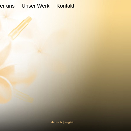
er uns
Unser Werk
Kontakt
deutsch
|
english