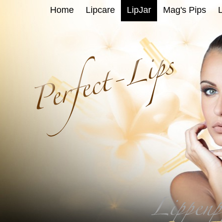
Home
Lipcare
LipJar
Mag's Pips
L