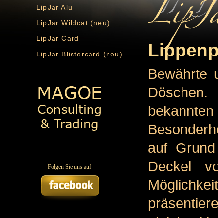
LipJar Alu
LipJar Wildcat (neu)
LipJar Card
Lippenp
LipJar Blistercard (neu)
Bewährte 
Döschen.
bekannten
Besonderhe
auf Grund
Deckel vo
Folgen Sie uns auf
Möglichkei
präsentiere