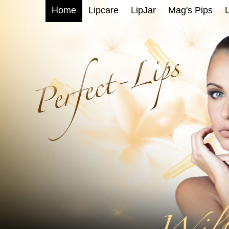
Home
Lipcare
LipJar
Mag's Pips
L