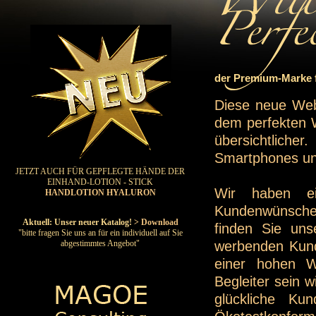
der Premium-Marke f
Diese neue Web
dem perfekten W
übersichtliche
Smartphones un
JETZT AUCH FÜR GEPFLEGTE HÄNDE DER
EINHAND-LOTION - STICK
Wir haben e
HANDLOTION HYALURON
Kundenwünsche 
Aktuell: Unser neuer Katalog!
> Download
finden Sie uns
"bitte fragen Sie uns an für ein individuell auf Sie
werbenden Kunde
abgestimmtes Angebot"
einer hohen W
Begleiter sein 
glückliche Ku